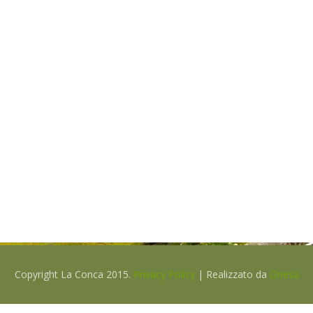
Per la Comunità Anziani a
Civitanova
Per informazioni, chiama questo numero:
+39 0865 833026
Copyright La Conca 2015.
Privacy Policy
| Realizzato da
Onesa