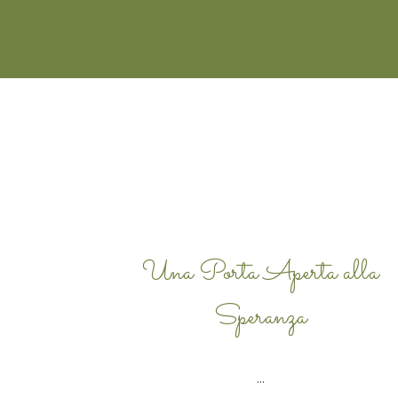
Una Porta Aperta alla
Speranza
...