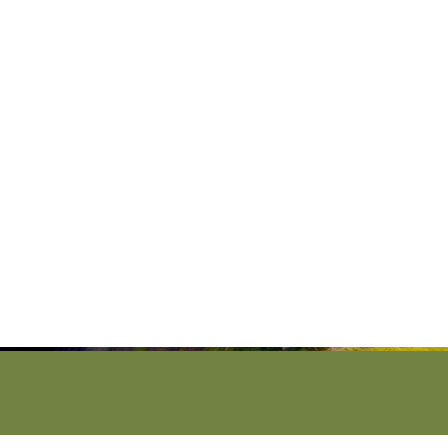
Per la Casa Famiglia ad
Agnone
Per informazioni, chiama questo numero:
+39 0865 79305