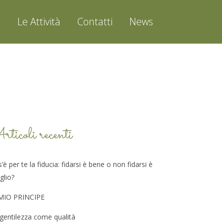
o
Le Attività
Contatti
News
rticoli recenti
’è per te la fiducia: fidarsi è bene o non fidarsi è
glio?
 MIO PRINCIPE
gentilezza come qualità