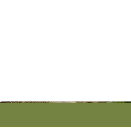
Siamo in Molise
CASA FAMIGLIA AGNONE
Via San Giocondino
Fraz. Villacanale 86081, Agnone (IS)
COMUNITA' ALLOGGIO PER ANZIANI
Piazza Pianese, 6
86094. Civitanova del Sannio (iS)