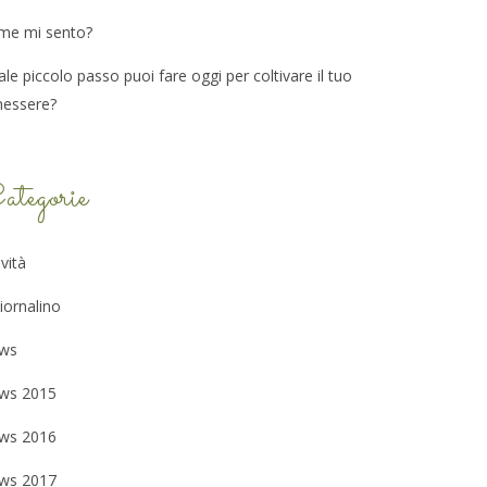
me mi sento?
le piccolo passo puoi fare oggi per coltivare il tuo
nessere?
ategorie
ività
Giornalino
ws
ws 2015
ws 2016
ws 2017