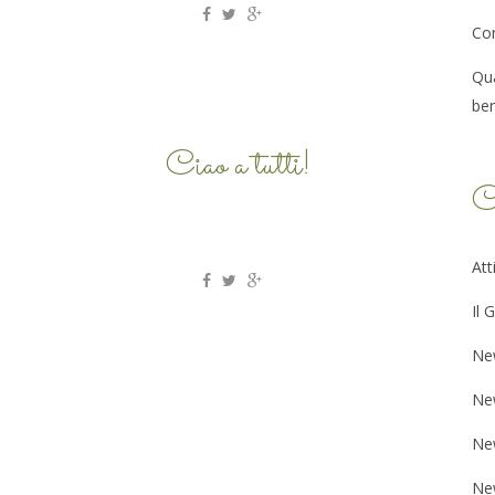
Co
Qua
be
Ciao a tutti!
C
Att
Il 
Ne
Ne
Ne
Ne