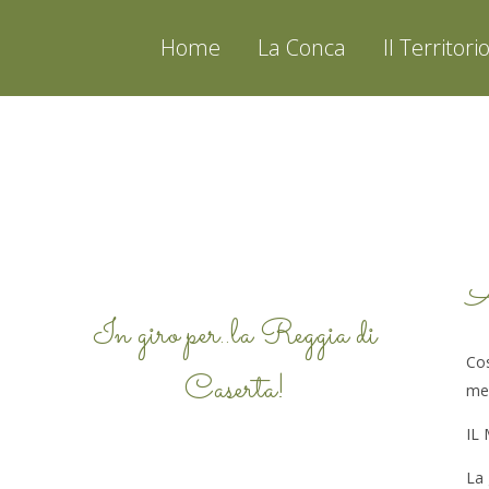
Home
La Conca
Il Territori
NEWS 2015
A
In giro per..la Reggia di
Cos
Caserta!
me
IL
La 